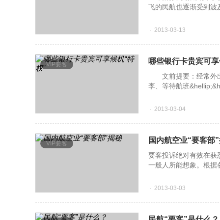
飞的民航也逐渐受到波
2013-03-13
哪些银行卡贵宾可享
VIP要客
文前提要：经常外出
李、等待航班&helli
银行贵宾绿色通道
2013-03-04
国内航空业“要客部
VIP要客
要客投诉绝对有效在获
一般人所能想象。根据
够，维修基地还得对飞
2013-03-03
民航“要客”是什么？