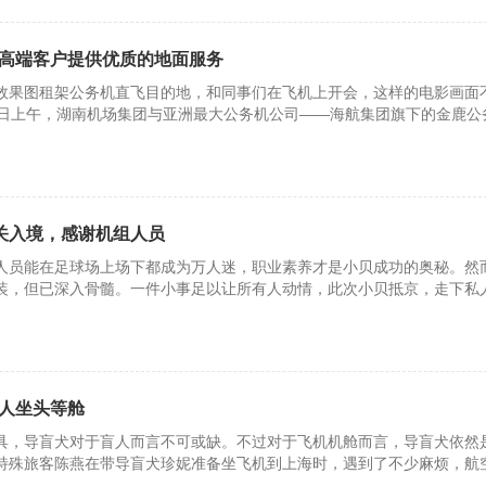
高端客户提供优质的地面服务
效果图租架公务机直飞目的地，和同事们在飞机上开会，这样的电影画面
1日上午，湖南机场集团与亚洲最大公务机公司——海航集团旗下的金鹿公
海关入境，感谢机组人员
人员能在足球场上场下都成为万人迷，职业素养才是小贝成功的奥秘。然
装，但已深入骨髓。一件小事足以让所有人动情，此次小贝抵京，走下私
是与
人坐头等舱
具，导盲犬对于盲人而言不可或缺。不过对于飞机机舱而言，导盲犬依然
特殊旅客陈燕在带导盲犬珍妮准备坐飞机到上海时，遇到了不少麻烦，航
位的