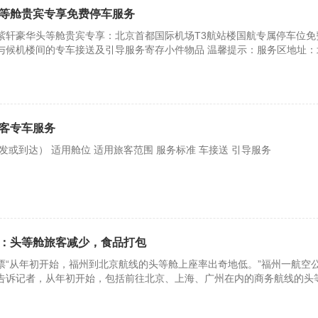
等舱贵宾专享免费停车服务
紫轩豪华头等舱贵宾专享：北京首都国际机场T3航站楼国航专属停车位免
的专车接送及引导服务寄存小件物品 温馨提示：服务区地址：北京
车
客专车服务
适用城市 适用航线（始发或到达） 适用舱位 适用旅客范围 服务标准 车接送 引导服务
”：头等舱旅客减少，食品打包
票“从年初开始，福州到北京航线的头等舱上座率出奇地低。”福州一航空
告诉记者，从年初开始，包括前往北京、上海、广州在内的商务航线的头