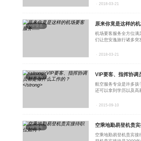
2018-03-21
原来你竟是这样的机场要
VIP要客
机场要客服务全方位满
们让您安逸旅行诸多突
言非常重要的
2018-03-21
VIP要客、指挥协
VIP要客
航空服务专业是许多孩
还可以拿到学历以及高
化社会建设，国家十一
2015-09-10
空乘地勤易登机贵宾
VIP要客
空乘地勤易登机贵宾接待职位