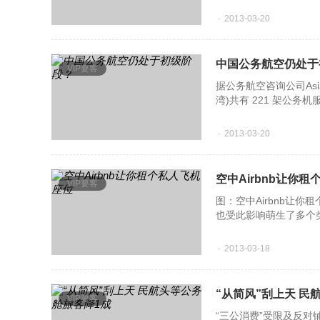
2013-03-20
中国公务航空仍处于
VIP要客
据公务航空咨询公司Asi
湾)共有 221 架公
仍处于初级阶段;因此购
2013-03-20
空中Airbnb让你
VIP要客
图：空中Airbnb让你
也受此影响萌生了多个类
起了私人飞机座位的短
2013-03-18
“从简风”刮上天 民
VIP要客
“三公消费”受限及反对