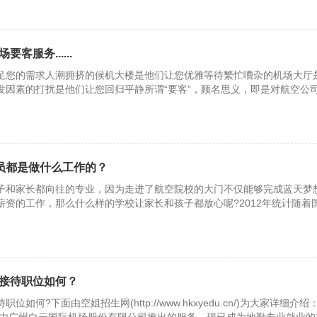
客服务......
足您的需求人潮拥挤的候机大楼是他们让您优雅等待繁忙嘈杂的机场大厅
发因素的打扰是他们让您回归平静所谓“要客”，顾名思义，即是对航空公
调员都是做什么工作的？
子和家长都向往的专业，因为走进了航空院校的大门不仅能够完成蓝天梦
薪资的工作，那么什么样的学校让家长和孩子都放心呢?2012年统计随着
五规划
接待职位如何？
如何?下面由空姐招生网(http://www.hkxyedu.cn/)为大家详细介绍