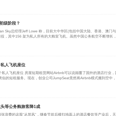
初级阶段？
an Sky总经理Jeff Lowe 称，目前大中华区(包括中国大陆、香港、澳门
务机服役，其中156 架为私人所有的大舱室飞机。虽然中国公务航空不断增长
买和
租个私人飞机座位
租个私人飞机座位 房屋短期租赁网站Airbnb可以说颠覆了国外的酒店行业，
似的短租服务。现在，创业公司JumpSeat竟然将Airbnb模式搬到空中
租生意
航头等公务舱旅客降1成
铺张浪费的这股“从简风”，继春节前后横扫地面上的酒店餐饮等产业后，