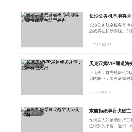
长沙公务机基地将为
VIP要客
长沙公务航空服务基地
后或将在长沙实现。2
空有限公司在长
2013-03-25
贝克汉姆VIP通道
VIP要客
下飞机，首先感谢机组
贝的职业，虽有后期包
机舷梯的第一件事，就
2013-03-21
东航拒绝导盲犬随主
VIP要客
作为盲人的辅助出行工
位特殊的乘客。近日，
司拒绝已经购买头等舱