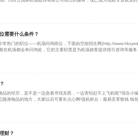
0年由广州白云国际机场股份有限公司推出的服务，现已成为地勤专业就业的
户到
位需要什么条件？
门的职位——机场问询岗位，下面由空姐招生网(http://www.hkxyedu
：一般在机场都会有问询处，它的主要职责是为机场旅客提供指引咨询等服务
？
物品的经历，是不是一边急着寻找东西，一边害怕赶不上飞机呢?现在小
忘随身物品的地方，大家以后可要长点心啊!值机柜台：最易丢零散钱 钱包
随身
理财？