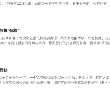
及。“自去年12月以来，民航公务旅客明显下降，其中头等舱、公务舱旅
候机“特权”
的商务客，每次出差坐飞机都要办理一系列繁琐的手续，领登机牌、托
p;&hellip;耗费掉很多的时间与精力。想不想让飞行变得更从容，更简单?不
。
”揭秘
悉要客要来的当下，一个VVIP保障预案就已经启动，分工之细，程序之多
各大航空公司公开的地面保障手册，调度室调来一架状况最良好的飞机还
机来一