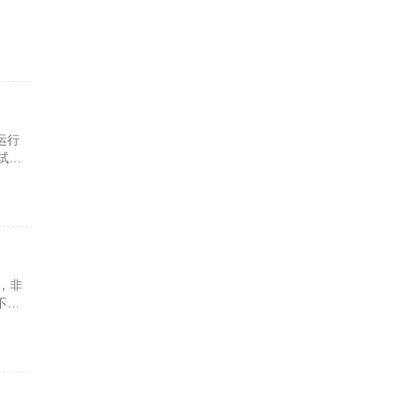
运行
如试试
，非
不