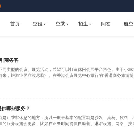
疑
首页
空姐
空乘
招生
问答
航空
招引商务客
不同类型的会议、展览活动，希望可以打造休闲会展平台角色。由于小城
前来，旅游业界亦绞尽脑汁。在香港会议展览中心举行的“香港商务旅游博
提供哪些服务？
就是让乘客休息的地方，所以一般最基本的配置就是沙发、桌椅、饮料、
供的服务设施会更多，比如在正餐时间提供自助餐、淋浴设施、网络、按
张图片