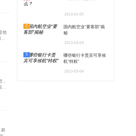
2013-01-05
2
国内航空业“要客部”揭
是他
秘
司而
2013-03-03
3
哪些银行卡贵宾可享候
机“特权”
2013-03-04
想，
国际
：易