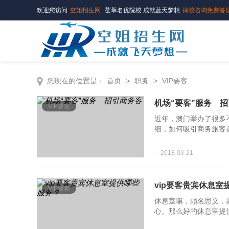
欢迎您访问
空姐招生网
荟萃名优院校 成就蓝天梦想
择校咨询免费答
您现在的位置是：
首页
>
职务
>
VIP要客
机场“要客”服务 
VIP要客
近年，澳门举办了很多
细，如何吸引商务旅客
览”上，听到在澳
2018-03-21
vip要客贵宾休息室
VIP要客
休息室嘛，顾名思义，
心。那么好的休息室提
椅、电脑等等。上面这