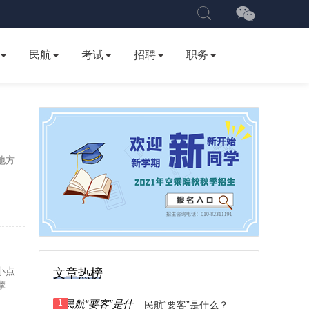
民航
考试
招聘
职务
地方
小点
文章热榜
摩
1
民航“要客”是什么？