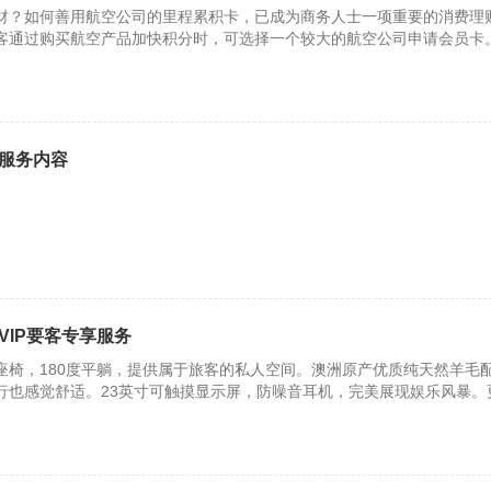
财？如何善用航空公司的里程累积卡，已成为商务人士一项重要的消费理
客通过购买航空产品加快积分时，可选择一个较大的航空公司申请会员卡
多、
服务内容
VIP要客专享服务
座椅，180度平躺，提供属于旅客的私人空间。澳洲原产优质纯天然羊毛
行也感觉舒适。23英寸可触摸显示屏，防噪音耳机，完美展现娱乐风暴。
橱，随