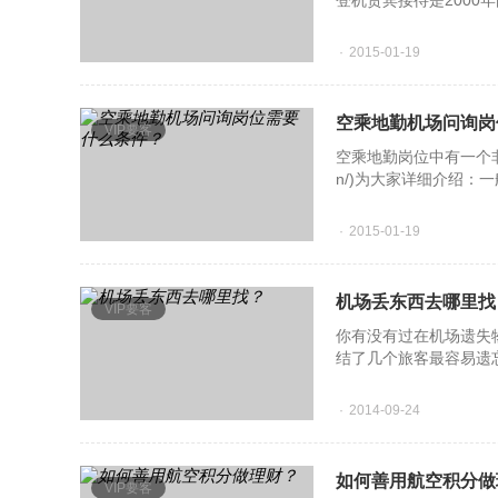
登机贵宾接待是200
之一。它主要指VIP客
2015-01-19
空乘地勤机场问询岗
VIP要客
空乘地勤岗位中有一个非常热
n/)为大家详细介绍
场问询人员除
2015-01-19
机场丢东西去哪里找
VIP要客
你有没有过在机场遗失
结了几个旅客最容易遗
份证安检通道：易忘拿
2014-09-24
如何善用航空积分做
VIP要客