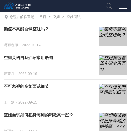
您现在的位置是：
首页
>
空姐
>
空姐面试
颜值不高能面试空姐吗？
冯丽老师
2022-10-14
空姐英语自我介绍常用语句
郭蔓月
2022-09-16
不可忽视的空姐面试细节
王丹妮
2022-09-15
空姐面试如何把身高测的稍微高一些？