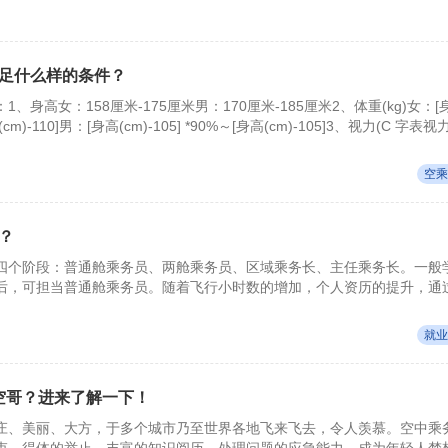
足什么样的条件？
、身高女：158厘米-175厘米男：170厘米-185厘米2、体重(kg)女：[
身高(cm)-110]男：[身高(cm)-105] *90%～[身高(cm)-105]3、视力(C 字表视
以上男
空乘
？
四个阶段：普通舱乘务员、两舱乘务员、区域乘务长、主任乘务长。一般
后，可担当普通舱乘务员。随着飞行小时数的增加，个人资历的提升，通
/头
就业
/ 空哥？进来了解一下！
庄、美丽、大方，于多个城市乃至世界各地飞来飞去，令人羡慕。空中乘