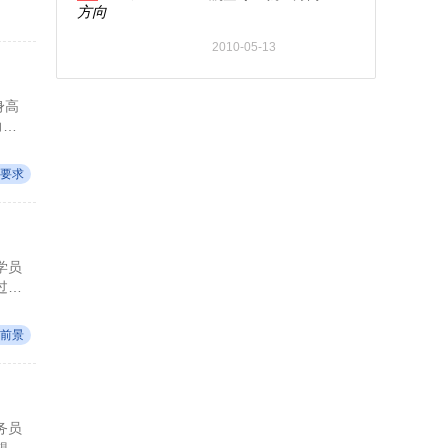
2010-05-13
身高
力标
要求
学员
过相
前景
务员