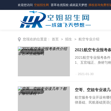
欢迎您访问
空姐招生网
荟萃名优院校 成就蓝天梦想
择校咨询免费答
您现在的位置是：
首页
>
招生
>
航空专业介绍
2021航空专业报考
航空专业介绍
2021航空专业报考条件
1、五官端正、身材匀
2、男生身高173cm～1
3、男生双眼裸视C字表
2021-01-30
非艺术
空哥、空姐专业读几
航空专业介绍
航空服务专业开设有哪
律基础、民航基础英语(
机应用基础、民航基础