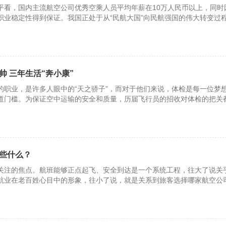
平看，国内主流航空公司优秀空乘人员平均年薪在10万人民币以上，同时
职业稳定性得到保证。我国正处于从“民航大国”向民航强国的伟大转变过
 三年生活“奔小康”
的职业，是许多人眼中的“天之骄子”，而对于他们来说，体检是每一位梦
道门槛。为保证空中运输的安全和质量，历届飞行员的招收对体检的把关
些什么？
关注的焦点。航班能够正点起飞、安全到达是一个系统工程，往大了说关
航业在老百姓心目中的形象，往小了说，就是关系到旅客选择哪家航空公
就需