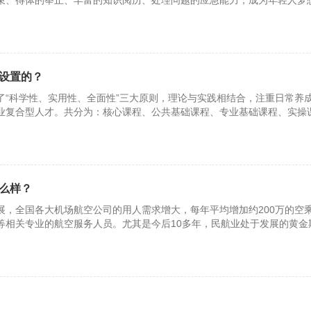
束、得体的举止、丰富的知识阅历、处理问题的应急能力，成为年轻人梦
的职
设置的？
了“科学性、实用性、全面性”三大原则，理论与实践相结合，注重日常养
业复合型人才。共分为：核心课程、公共基础课程、专业基础课程、实操
么样？
展，全国各大机场航空公司的用人需求增大，每年平均增加约200万的空
等相关专业的航空服务人员。尤其是今后10多年，民航业处于发展的黄金
的持续