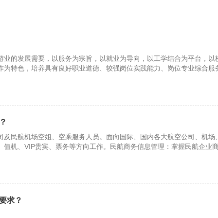
游业的发展需要，以服务为宗旨，以就业为导向，以工学结合为平台，以
作为特色，培养具有良好职业道德、较强岗位实践能力、岗位专业综合服
持续
？
司及民航机场空姐、空乘服务人员。面向国际、国内各大航空公司、机场
、值机、VIP贵宾、票务等方向工作。民航商务信息管理：掌握民航企业
和技
要求？