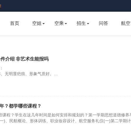
疑
首页
空姐
空乘
招生
问答
航空
条件介绍 非艺术生能报吗
：
称、无明显疤痕、形象气质好。
83cm，女生身高161cm～173cm。
0.7以上，女生双眼矫正视力0.5以上，无色盲、色弱。
年？都学哪些课程？
些课程？学生在这几年时间是如何安排和规划的？第一学期思想道德修养
一)、民航概论、形体训练、职业妆容设计、航空服务礼仪(一)第二学期
英语