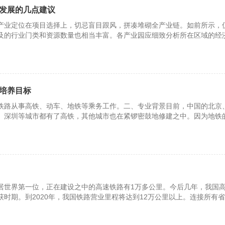
发展的几点建议
产业定位在项目选择上，切忌盲目跟风，拼凑堆砌全产业链。如前所示，
及的行业门类和资源数量也相当丰富。各产业园应细致分析所在区域的经
基础
培养目标
铁路从事高铁、动车、地铁等乘务工作。二、专业背景目前，中国的北京
、深圳等城市都有了高铁，其他城市也在紧锣密鼓地修建之中。因为地铁
人们
居世界第一位，正在建设之中的高速铁路有1万多公里。今后几年，我国
时期。到2020年，我国铁路营业里程将达到12万公里以上。连接所有
市，覆盖